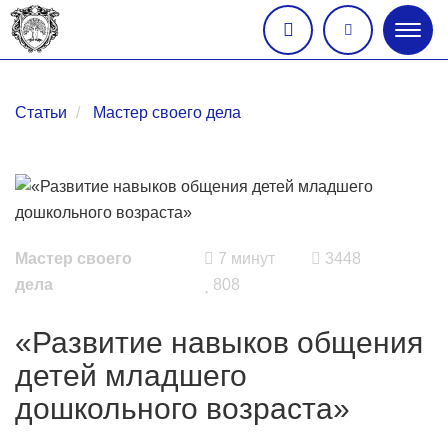
Глав
меню
Статьи
Мастер своего дела
Мастер своего
7 минут
3448
дела
808
«Развитие навыков общения
детей младшего
дошкольного возраста»