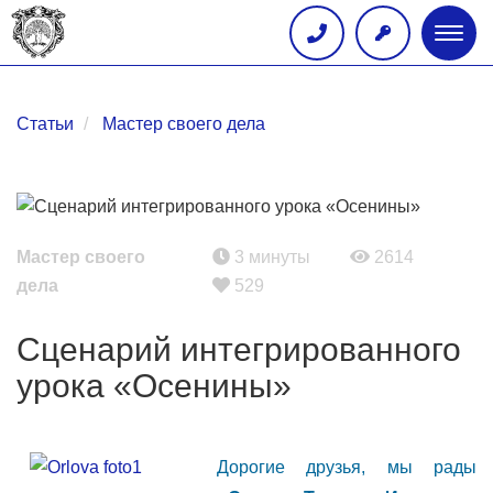
Глав
меню
Статьи
Мастер своего дела
Мастер своего
3 минуты
2614
дела
529
Сценарий интегрированного
урока «Осенины»
Дорогие друзья, мы рады