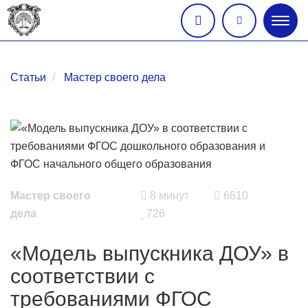
Глав
меню
Статьи
Мастер своего дела
Мастер своего
8 минут
6610
дела
726
«Модель выпускника ДОУ» в
соответствии с
требованиями ФГОС