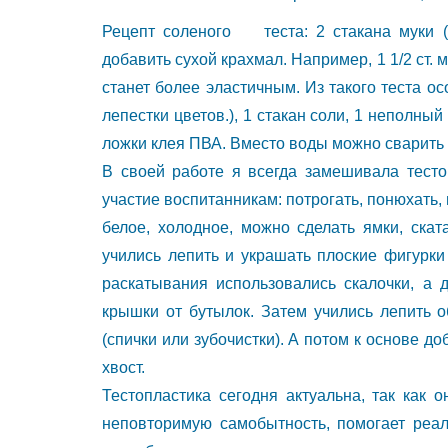
развивают
Рецепт соленого теста: 2 стакана муки (
наблюдательность,
добавить сухой крахмал. Например, 1 1/2 ст. 
детскую
станет более эластичным. Из такого теста о
фантазию.
лепестки цветов.), 1 стакан соли, 1 неполный
ложки клея ПВА. Вместо воды можно сварить 
В
В своей работе я всегда замешивала тесто
этой
участие воспитанникам: потрогать, понюхать, 
статье
белое, холодное, можно сделать ямки, ската
я
учились лепить и украшать плоские фигурки
хочу
раскатывания использовались скалочки, а 
познакомить
крышки от бутылок. Затем учились лепить
вас
(спички или зубочистки). А потом к основе до
с
хвост.
Тестопластика сегодня актуальна, так как 
замечательным
неповторимую самобытность, помогает реал
и