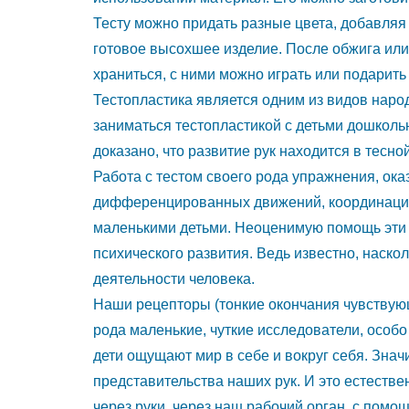
лепили
Тесту можно придать разные цвета, добавляя
целые
готовое высохшее изделие. После обжига или 
картины
храниться, с ними можно играть или подарит
из
Тестопластика является одним из видов наро
теста.
заниматься тестопластикой с детьми дошкол
доказано, что развитие рук находится в тесн
Лепка
-
Работа с тестом своего рода упражнения, ок
является
дифференцированных движений, координации
одним
маленькими детьми. Неоценимую помощь эти з
из
психического развития. Ведь известно, наско
полезнейших
деятельности человека.
занятий
Наши рецепторы (тонкие окончания чувствую
для
рода маленькие, чуткие исследователи, особ
дети ощущают мир в себе и вокруг себя. Знач
ребенка.
представительства наших рук. И это естеств
Это
через руки, через наш рабочий орган, с помо