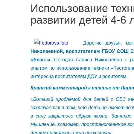
традиция,
Использование техн
но
развитии детей 4-6 
и
сегодня
соленое
Дорогие друзья, м
тесто
Николаевной, воспитателем ГБОУ СОШ С
весьма
области
. Сегодня Лариса Николаевна с р
популярный
опытом по использование техники «Тестоплас
материал
интересна воспитателям ДОУ и родителям.
для
Краткий комментарий к статье от Лари
лепки.
«Большой проблемой для детей с ОВЗ я
В
заключается в том, что дети не имеют во
России
в силу закрытого образа жизни. Заняти
мышление, глазомер, пространственное в
существовал
детям прекрасный мир искусства».
с