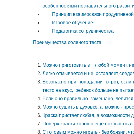
или
особенностями познавательного развити
по
Принцип взаимосвязи продуктивной дея
рисунку,
Игровое обучение·
дети
Педагогика сотрудничества·
знакомятся
Преимущества соленого теста:
с
его
формой,
Можно приготовить в любой момент, не
развивают
Легко отмывается и не оставляет следов
мелкую
Безопасно при попадании в рот, если 
моторику
тесто на вкус, ребенок больше не пытаетс
рук,
Если оно правильно замешано, лепится 
что
Можно сушить в духовке, а можно - прос
способствует
Краска пристает любая, а возможности д
развитию
Поверх краски хорошо еще покрывать лак
речи,
С готовым можно играть - без боязни, чт