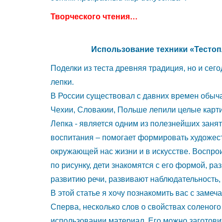
давних
Творческого чтения…
времен
обычай
Использование техники «Тестопл
лепить
Поделки из теста древняя традиция, но и се
хлебные
лепки.
фигурки
В России существовал с давних времен обыча
на
Чехии, Словакии, Польше лепили целые карти
забаву
Лепка - является одним из полезнейших занят
себе
воспитания – помогает формировать художест
и
окружающей нас жизни и в искусстве. Воспрои
детям.
по рисунку, дети знакомятся с его формой, ра
В
развитию речи, развивают наблюдательность,
Чехии,
В этой статье я хочу познакомить вас с заме
Словакии,
Сперва, несколько слов о свойствах соленого
Польше
использовании материал. Его можно заготовит