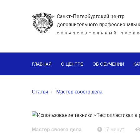
Санкт-Петербургский центр
дополнительного профессиональн
ОБРАЗОВАТЕЛЬНЫЙ ПРОЕК
ГЛАВНАЯ
О ЦЕНТРЕ
ОБ ОБУЧЕНИИ
КА
Статьи
Мастер своего дела
Поделки
из
теста
Мастер своего дела
17 минут
древняя