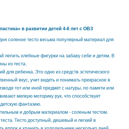
астика» в развитии детей 4-6 лет с ОВЗ
годня соленое тесто весьма популярный материал для
й лепить хлебные фигурки на забаву себе и детям. В
ны из теста.
ий для ребенка. Это одно из средств эстетического
венный вкус, учит видеть и понимать прекрасное в
зводя тот или иной предмет с натуры, по памяти или
звивают мелкую моторику рук, что способствует
 детскую фантазию.
чательным и добрым материалом - соленым тестом.
 теста. Тесто доступный, дешевый и легкий в
ь впрок и хранить в холодильнике несколько дней.