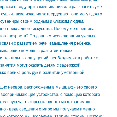
 краски в воду при замешивании или раскрасить уже
сушки такие изделия затвердевают, они могут долго
ь сувениры своим родным и близким людям.
дно-прикладного искусства. Почему же я решила
ьного возраста? По данным исследования ученых
ой связи с развитием речи и мышления ребенка.
азывающие помощь в развитии тонких
, тактильных ощущений, необходимых в работе с
анятия могут оказать детям с задержкой
лько велика роль рук в развитии умственной
щих нервов, расположены в мышцах) - это своего
о воспринимающие устройства, с помощью которого
ительную часть коры головного мозга занимают
енно - ведь сведения о мире мы получаем именно
щью которого мы исследуем, творим, строим. Поэтому