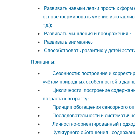
окружающей
Развивать навыки лепки простых форм (ци
нас
основе формировать умение изготавлива
жизни
т.д.);·
и
Развивать мышления и воображения.·
в
Развивать внимание.·
искусстве.
Способствовать развитию у детей эстет
Воспроизводя
Принципы:
тот
Сезонности: построение и корректиро
или
учётом природных особенностей в данны
иной
Цикличности: построение содержания
предмет
возраста к возрасту.·
с
Принцип обогащения сенсорного опы
натуры,
Последовательности и систематичнос
по
Личностно-ориентированный подход
памяти
Культурного обогащения , содержания 