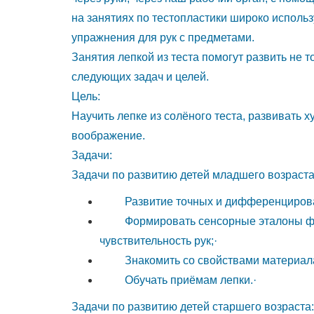
одно
на занятиях по тестопластики широко использ
из
упражнения для рук с предметами.
средств
Занятия лепкой из теста помогут развить не т
эстетического
следующих задач и целей.
воспитания
Цель:
–
Научить лепке из солёного теста, развивать
помогает
воображение.
формировать
Задачи:
художественный
Задачи по развитию детей младшего возраста
вкус,
Развитие точных и дифференцированн
учит
Формировать сенсорные эталоны форм
видеть
чувствительность рук;·
и
Знакомить со свойствами материала
понимать
Обучать приёмам лепки.·
прекрасное
в
Задачи по развитию детей старшего возраста: