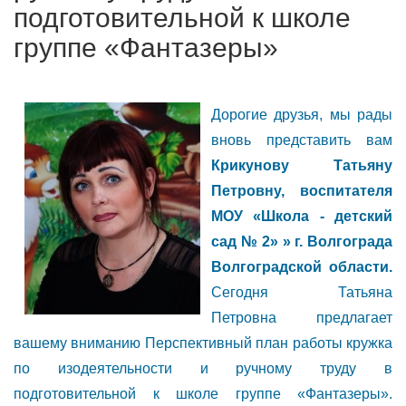
подготовительной к школе
группе «Фантазеры»
Дорогие друзья, мы рады
вновь представить вам
Крикунову Татьяну
Петровну, воспитателя
МОУ «Школа - детский
сад № 2» » г. Волгограда
Волгоградской области.
Сегодня Татьяна
Петровна предлагает
вашему вниманию Перспективный план работы кружка
по изодеятельности и ручному труду в
подготовительной к школе группе «Фантазеры».