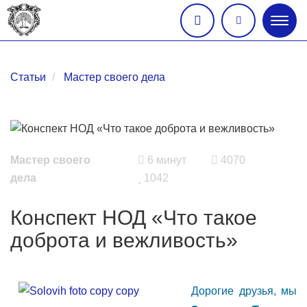
Глав
меню
Статьи
Мастер своего дела
Мастер своего
6 минут
4070
дела
1042
Конспект НОД «Что такое
доброта и вежливость»
Дорогие друзья, мы