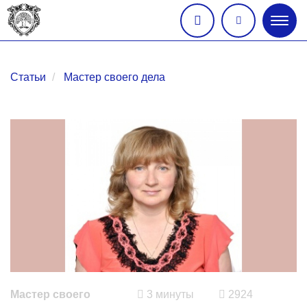
Глав
меню
Статьи
Мастер своего дела
Мастер своего
3 минуты
2924