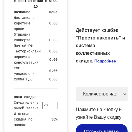
в соответствии с ФГОС
ДО
Название
Цена
Доставка в
короткие
0.00
сроки
Действует кэшбэк
Отправка
"Просто накопить" и
конверта
0.00
система
Почтой РФ
Тьютор-онлайн
0.00
коллективных
Первичная
0.00
скидок.
Подробнее
консультация
СМС-
0.00
уведомления
Сумма НДС
0.00
Количество
Ваша скидка
часов
Слушателей в
и
общей заявке
Нажмите на кнопку и
цена
Итоговая
узнайте Вашу скидку
скидка по
30%
заявке
Отложить в заявку