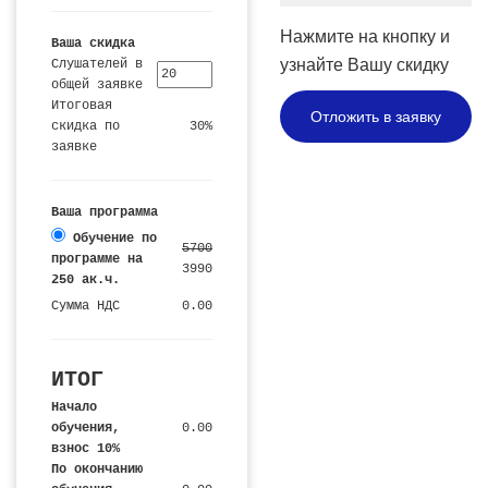
и
Нажмите на кнопку и
Ваша скидка
цена
узнайте Вашу скидку
Слушателей в
общей заявке
Итоговая
Отложить в заявку
скидка по
30%
заявке
Ваша программа
Обучение по
5700
программе на
3990
250 ак.ч.
Сумма НДС
0.00
ИТОГ
Начало
обучения,
0.00
взнос 10%
По окончанию