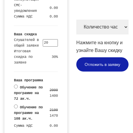
СМС-
0.00
уведомления
Сумма НДС
0.00
Количество
часов
Ваша скидка
и
Слушателей в
Нажмите на кнопку и
общей заявке
цена
узнайте Вашу скидку
Итоговая
скидка по
30%
заявке
Отложить в заявку
Ваша программа
Обучение по
2000
программе на
1400
72 ак.ч.
Обучение по
2100
программе на
1470
108 ак.ч.
Сумма НДС
0.00