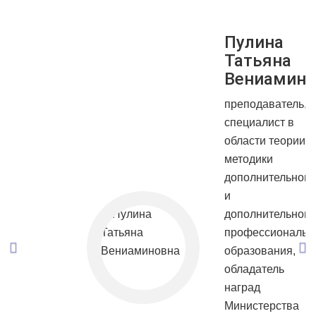
Previous
Ne
Пулина
Татьяна
Вениамино
преподаватель,
специалист в
области теории и
методики
дополнительного
и
дополнительного
профессиональн
образования,
обладатель
наград
Министерства