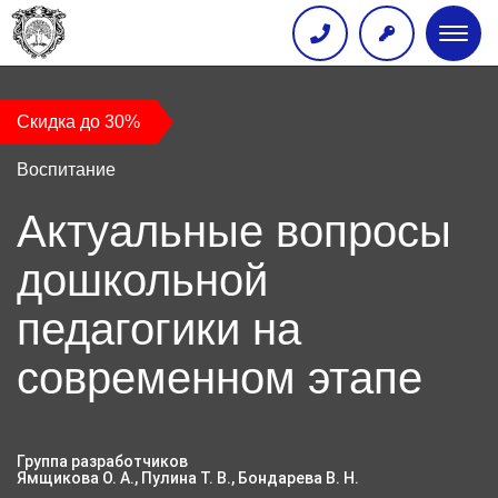
Глав
меню
Скидка до 30%
Воспитание
Актуальные вопросы
дошкольной
педагогики на
современном этапе
Группа разработчиков
Ямщикова О. А., Пулина Т. В., Бондарева В. Н.