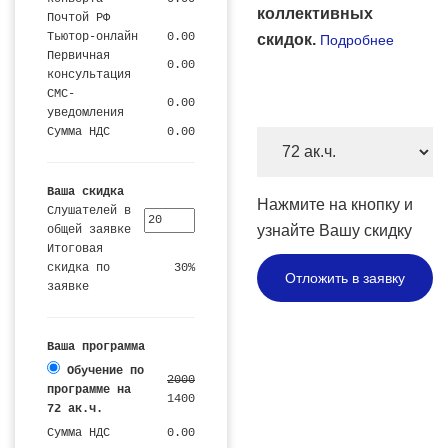
коллективных
Почтой РФ
Тьютор-онлайн
0.00
скидок.
Подробнее
Первичная
0.00
консультация
СМС-
0.00
уведомления
Сумма НДС
0.00
Количество
часов
и
Ваша скидка
Нажмите на кнопку и
Слушателей в
цена
узнайте Вашу скидку
общей заявке
Итоговая
скидка по
30%
Отложить в заявку
заявке
Ваша программа
Обучение по
2000
программе на
1400
72 ак.ч.
Сумма НДС
0.00