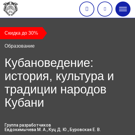
Глав
меню
Скидка до 30%
Образование
Кубановедение:
история, культура и
традиции народов
Кубани
Группа разработчиков
Евдокимычева М. А., Куц Д. Ю., Буровская Е. В.