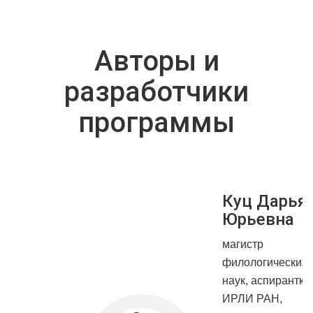
Авторы и
разработчики
программы
Previous
Ne
Куц Дарья
Юрьевна
магистр
филологических
наук, аспирантка
ИРЛИ РАН,