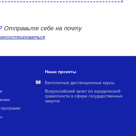
?
Отправьте себе на почту
арегистрироваться
Наши проекты
я
Бесплатные дистанционные курсы
е
Всероссийский зачет по юридической
грамотности в сфере государственных
чении
закупок
 программ
ы