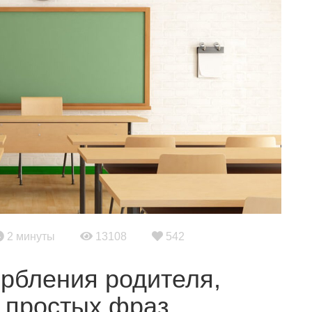
2 минуты
13108
542
орбления родителя,
5 простых фраз